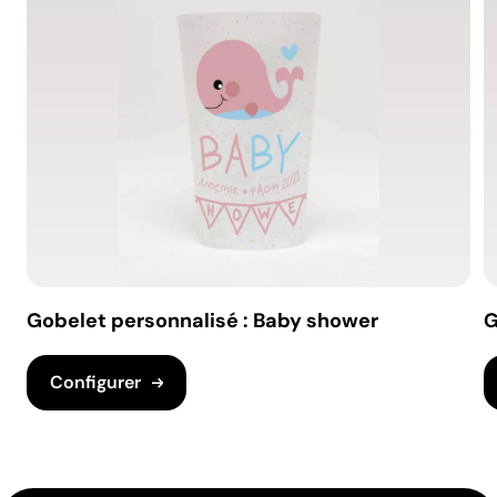
Gobelet personnalisé : Baby shower
G
Configurer